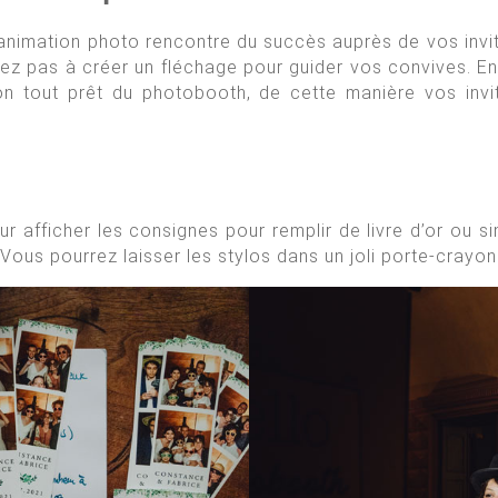
animation photo rencontre du succès auprès de vos invité
tez pas à créer un fléchage pour guider vos convives. E
n tout prêt du photobooth, de cette manière vos invi
 afficher les consignes pour remplir de livre d’or ou s
Vous pourrez laisser les stylos dans un joli porte-crayo