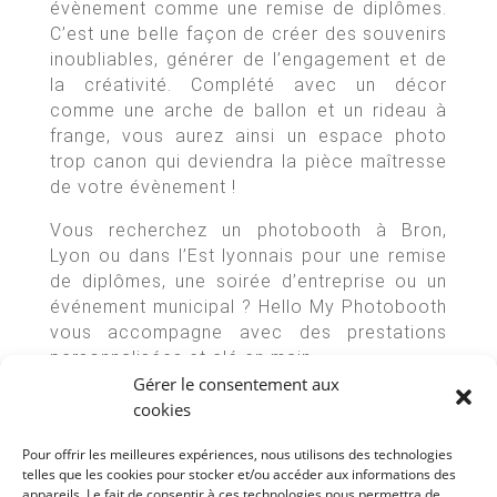
évènement comme une remise de diplômes.
C’est une belle façon de créer des souvenirs
inoubliables, générer de l’engagement et de
la créativité. Complété avec un décor
comme une arche de ballon et un rideau à
frange, vous aurez ainsi un espace photo
trop canon qui deviendra la pièce maîtresse
de votre évènement !
Vous recherchez un photobooth à Bron,
Lyon ou dans l’Est lyonnais pour une remise
de diplômes, une soirée d’entreprise ou un
événement municipal ? Hello My Photobooth
vous accompagne avec des prestations
personnalisées et clé en main.
Gérer le consentement aux
cookies
Suivez-nous sur les réseaux
Pour offrir les meilleures expériences, nous utilisons des technologies
telles que les cookies pour stocker et/ou accéder aux informations des
appareils. Le fait de consentir à ces technologies nous permettra de