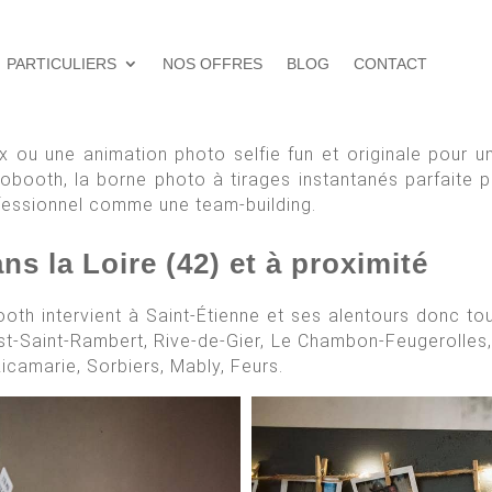
PARTICULIERS
NOS OFFRES
BLOG
CONTACT
 ou une animation photo selfie fun et originale pour u
booth, la borne photo à tirages instantanés parfaite p
fessionnel comme une team-building.
s la Loire (42) et à proximité
th intervient à Saint-Étienne et ses alentours donc tout
ust-Saint-Rambert, Rive-de-Gier, Le Chambon-Feugerolles,
icamarie, Sorbiers, Mably, Feurs.