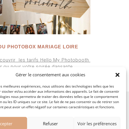
DU PHOTOBOX MARIAGE LOIRE
couvrir les tarifs Hello My Photobooth
ur ou pour votre soirée dansante.
Gérer le consentement aux cookies
la prestation
Photographe de Mariage à
les meilleures expériences, nous utilisons des technologies telles que les
 stocker et/ou accéder aux informations des appareils. Le fait de consentir
ologies nous permettra de traiter des données telles que le comportement
Photobooth Lyon
n ou les ID uniques sur ce site. Le fait de ne pas consentir ou de retirer son
r un photobooth
–
Photobooth Mariage
–
Photobooth
 peut avoir un effet négatif sur certaines caractéristiques et fonctions.
Entreprise
cepter
Refuser
Voir les préférences