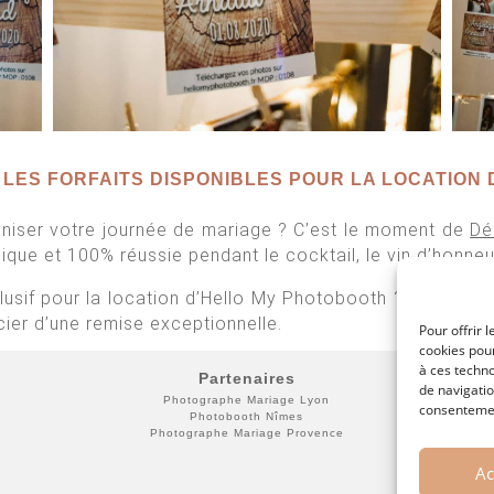
 LES FORFAITS DISPONIBLES POUR LA
LOCATION 
ganiser votre journée de mariage ? C’est le moment de
Dé
ique et 100% réussie pendant le cocktail, le vin d’honne
clusif pour la location d’Hello My Photobooth ? Cumulez 
cier d’une remise exceptionnelle.
Pour offrir 
cookies pour
à ces techn
Partenaires
de navigatio
Photographe Mariage Lyon
Loue
consentement
Photobooth Nîmes
Photographe Mariage Provence
Ac